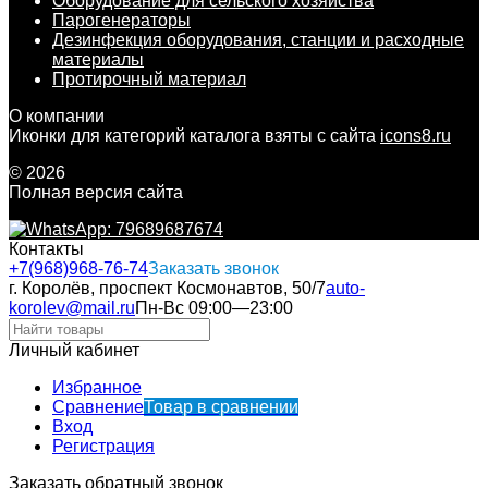
Оборудование для сельского хозяйства
Парогенераторы
Дезинфекция оборудования, станции и расходные
материалы
Протирочный материал
О компании
Иконки для категорий каталога взяты с сайта
icons8.ru
© 2026
Полная версия сайта
Контакты
+7(968)968-76-74
Заказать звонок
г. Королёв, проспект Космонавтов, 50/7
auto-
korolev@mail.ru
Пн-Вс 09:00—23:00
Личный кабинет
Избранное
Сравнение
Товар в сравнении
Вход
Регистрация
Заказать обратный звонок