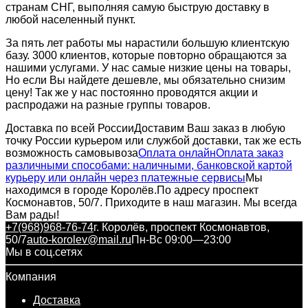
странам СНГ, выполняя самую быструю доставку в
любой населенный пункт.
За пять лет работы мы нарастили большую клиентскую
базу. 3000 клиентов, которые повторно обращаются за
нашими услугами. У нас самые низкие цены на товары,
Но если Вы найдете дешевле, мы обязательно снизим
цену! Так же у нас постоянно проводятся акции и
распродажи на разные группы товаров.
Доставка по всей России
Доставим Ваш заказ в любую
точку России курьером или службой доставки, так же есть
возможность самовывоза
Оплата онлайн
Оплата заказ
различными способами: наличными, банковской картой
курьеру или онлайн через платежные сервисы
Мы
находимся в городе Королёв.
По адресу проспект
Космонавтов, 50/7. Приходите в наш магазин. Мы всегда
Вам рады!
+7(968)968-76-74
г. Королёв, проспект Космонавтов,
50/7
auto-korolev@mail.ru
Пн-Вс 09:00—23:00
Мы в соц.сетях
Компания
Доставка