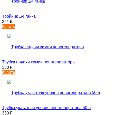
Тройник 1/4 гайка
321
₽
Купить
Трубка подачи химии пеногенератора
330
₽
Купить
Трубка указателя уровня пеногенератора 50 л
330
₽