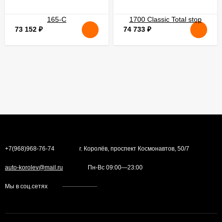
73 152
₽
74 733
₽
+7(968)968-76-74
г. Королёв, проспект Космонавтов, 50/7
auto-korolev@mail.ru
Пн-Вс 09:00—23:00
Мы в соц.сетях