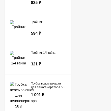
825
₽
Тройник
594
₽
Тройник 1/4 гайка
321
₽
Трубка всасывающая
для пеногенератора 50
л
1 001
₽