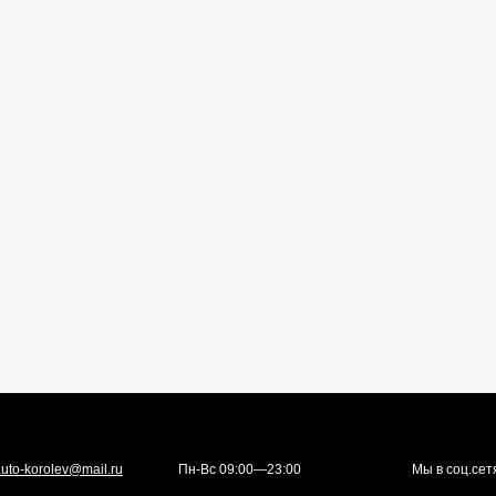
uto-korolev@mail.ru
Пн-Вс 09:00—23:00
Мы в соц.сет