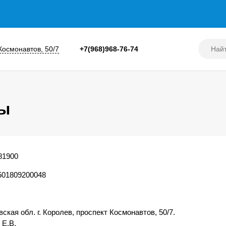
 Космонавтов, 50/7
+7(968)968-76-74
ты
81900
501809200048
ская обл. г. Королев, проспект Космонавтов, 50/7.
 Е.В.