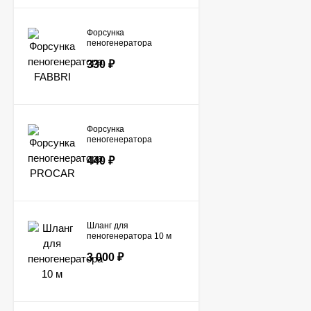
Форсунка
пеногенератора
FABBRI
330
₽
Форсунка
пеногенератора
PROCAR
440
₽
Шланг для
пеногенератора 10 м
3 000
₽