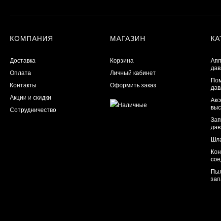
КОМПАНИЯ
МАГАЗИН
КА
Доставка
Корзина
Апп
дав
Оплата
Личный кабинет
Пом
Контакты
Оформить заказ
дав
Акции и скидки
Акс
выс
Сотрудничество
Зап
дав
Шла
Кон
сое
Пыл
зап