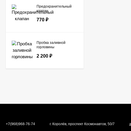
Предохранительный
клапан
770
₽
Пробка заливной
горловины
2 200
₽
+7(968)968-76-74
г. Королёв, проспект Космонавтов, 50/7
a