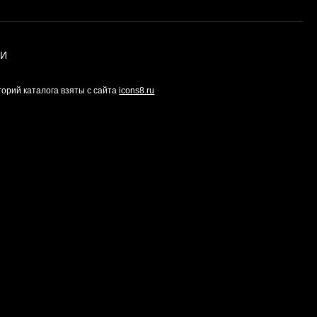
ИИ
горий каталога взяты с сайта
icons8.ru