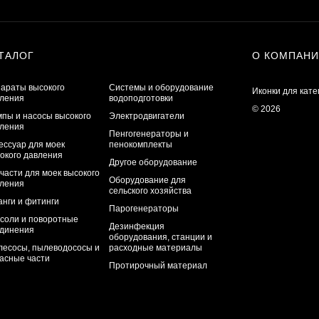
ТАЛОГ
О КОМПАН
араты высокого
Системы и оборудование
Иконки для кате
ления
водоподготовки
© 2026
пы и насосы высокого
Электродвигатели
ления
Пенгогенераторы и
ессуар для моек
пенокомплекты
окого давления
Другое оборудование
части для моек высокого
Оборудование для
ления
сельского хозяйства
нги и фитинги
Парогенераторы
соли и поворотные
Дезинфекция
динения
оборудования, станции и
есосы, пылеводососы и
расходные материалы
асные части
Протирочный материал