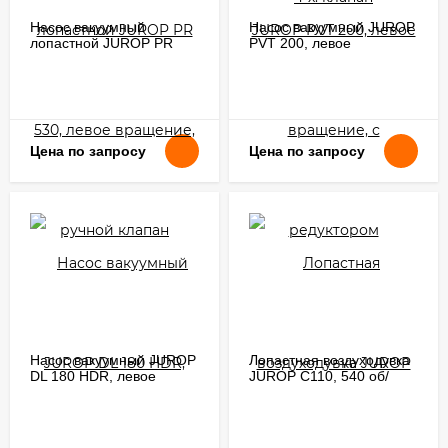
Насос вакуумный
Насос вакуумный JUROP
лопастной JUROP PR
PVT 200, левое
530, левое вращение,
вращение, с редуктором
ручной клапан
Цена по запросу
Цена по запросу
Насос вакуумный JUROP
Лопастная воздуходувка
DL 180 HDR, левое
JUROP C110, 540 об/
вращение, ручной
мин, левое вращение,
клапан
ручной клапан