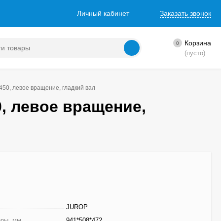
Личный кабинет
Заказать звонок
Корзина
0
(пусто)
50, левое вращение, гладкий вал
, левое вращение,
JUROP
еры, мм
941*508*472