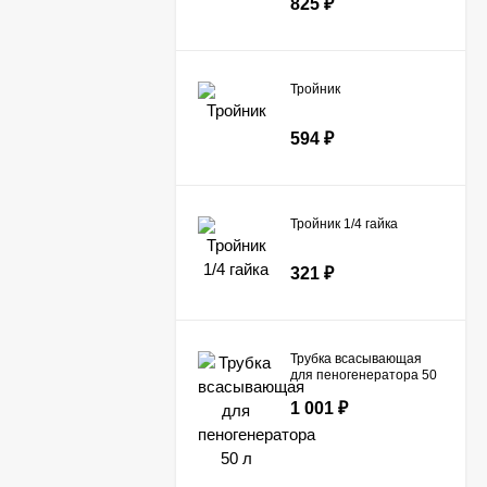
825
₽
Тройник
594
₽
Тройник 1/4 гайка
321
₽
Трубка всасывающая
для пеногенератора 50
л
1 001
₽