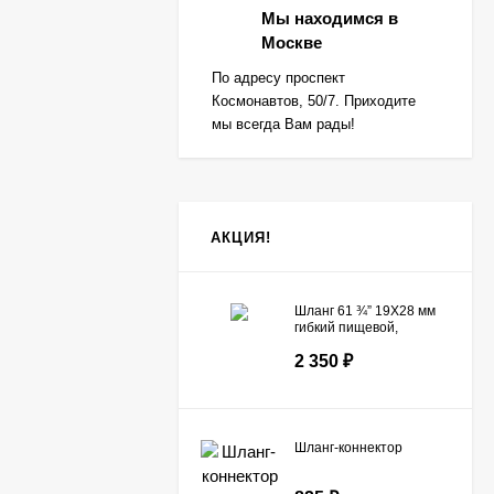
Мы находимся в
Москве
По адресу проспект
Космонавтов, 50/7. Приходите
мы всегда Вам рады!
АКЦИЯ!
Шланг 61 ¾” 19X28 мм
гибкий пищевой,
армированный
2 350
₽
капроновой нитью
Шланг-коннектор