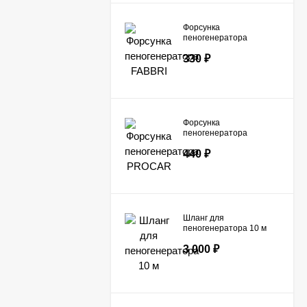
Форсунка
пеногенератора
FABBRI
330
₽
Форсунка
пеногенератора
PROCAR
440
₽
Шланг для
пеногенератора 10 м
3 000
₽