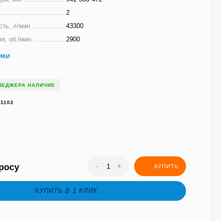
2
ть, л/мин
43300
я, об./мин
2900
ИКИ
НЕДЖЕРА НАЛИЧИЕ
1102
-
+
росу
КУПИТЬ
КУПИТЬ В 1 КЛИК