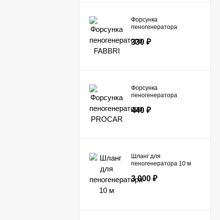
Форсунка
пеногенератора
FABBRI
330
₽
Форсунка
пеногенератора
PROCAR
440
₽
Шланг для
пеногенератора 10 м
3 000
₽