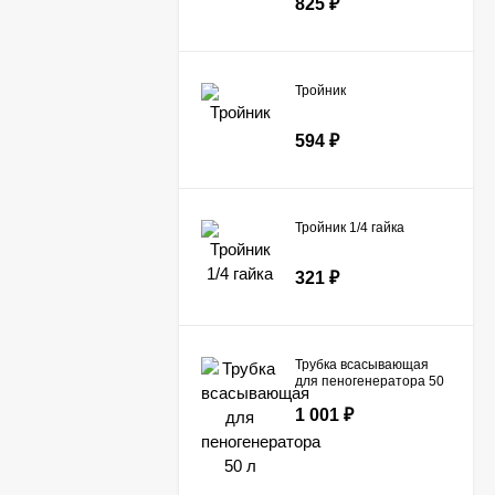
825
₽
Тройник
594
₽
Тройник 1/4 гайка
321
₽
Трубка всасывающая
для пеногенератора 50
л
1 001
₽