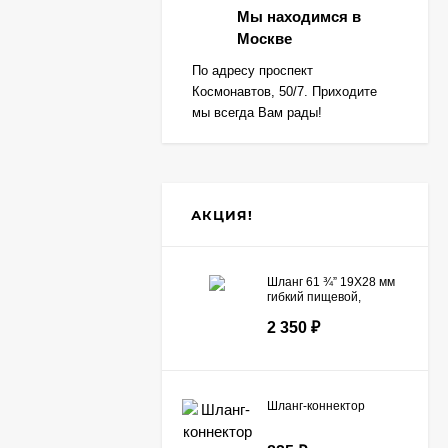
Мы находимся в
Москве
По адресу проспект
Космонавтов, 50/7. Приходите
мы всегда Вам рады!
АКЦИЯ!
Шланг 61 ¾” 19X28 мм
гибкий пищевой,
армированный
2 350
₽
капроновой нитью
Шланг-коннектор