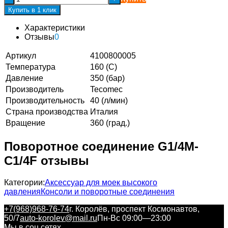
Купить в 1 клик
Характеристики
Отзывы
0
Артикул
4100800005
Температура
160 (С)
Давление
350 (бар)
Производитель
Tecomec
Производительность
40 (л/мин)
Страна производства
Италия
Вращение
360 (град.)
Поворотное соединение G1/4M-
C1/4F отзывы
Категории:
Аксессуар для моек высокого
давления
Консоли и поворотные соединения
+7(968)968-76-74
г. Королёв, проспект Космонавтов,
50/7
auto-korolev@mail.ru
Пн-Вс 09:00—23:00
Мы в соц.сетях