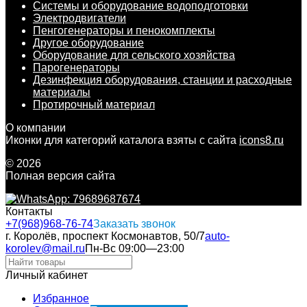
Системы и оборудование водоподготовки
Электродвигатели
Пенгогенераторы и пенокомплекты
Другое оборудование
Оборудование для сельского хозяйства
Парогенераторы
Дезинфекция оборудования, станции и расходные
материалы
Протирочный материал
О компании
Иконки для категорий каталога взяты с сайта
icons8.ru
© 2026
Полная версия сайта
Контакты
+7(968)968-76-74
Заказать звонок
г. Королёв, проспект Космонавтов, 50/7
auto-
korolev@mail.ru
Пн-Вс 09:00—23:00
Личный кабинет
Избранное