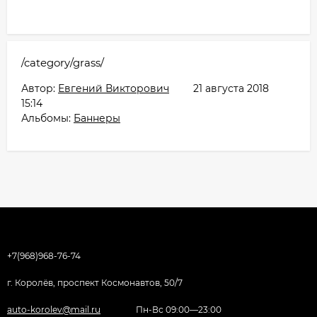
/category/grass/
Автор:
Евгений Викторович
21 августа 2018
15:14
Альбомы:
Баннеры
+7(968)968-76-74
г. Королёв, проспект Космонавтов, 50/7
auto-korolev@mail.ru
Пн-Вс 09:00—23:00